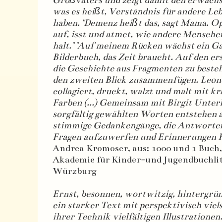
Großvaters und zeigt damit den erwachs
was es heißt, Verständnis für andere Le
haben. "Demenz heißt das, sagt Mama. Opa
auf, isst und atmet, wie andere Mensche
halt." "Auf meinem Rücken wächst ein Gar
Bilderbuch, das Zeit braucht. Auf den er
die Geschichte aus Fragmenten zu bestehe
den zweiten Blick zusammenfügen. Leono
collagiert, druckt, walzt und malt mit k
Farben (...) Gemeinsam mit Birgit Unter
sorgfältig gewählten Worten entstehen 
stimmige Gedankengänge, die Antworten
Fragen aufzuwerfen und Erinnerungen R
Andrea Kromoser, aus: 1000 und 1 Buch
Akademie für Kinder-und Jugendbuchlit
Würzburg
Ernst, besonnen, wortwitzig, hintergrün
ein starker Text mit perspektivisch viels
ihrer Technik vielfältigen Illustrationen.