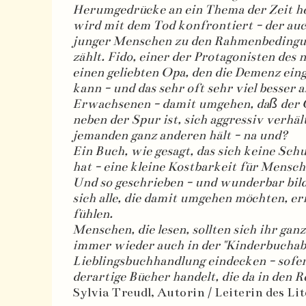
Herumgedrücke an ein Thema der Zeit he
wird mit dem Tod konfrontiert - der au
junger Menschen zu den Rahmenbedingu
zählt. Fido, einer der Protagonisten des n
einen geliebten Opa, den die Demenz eing
kann - und das sehr oft sehr viel besser al
Erwachsenen - damit umgehen, daß der O
neben der Spur ist, sich aggressiv verhält
jemanden ganz anderen hält - na und?
Ein Buch, wie gesagt, das sich keine Sch
hat - eine kleine Kostbarkeit für Mensch
Und so geschrieben - und wunderbar bild
sich alle, die damit umgehen möchten, 
fühlen.
Menschen, die lesen, sollten sich ihr gan
immer wieder auch in der "Kinderbuchabt
Lieblingsbuchhandlung eindecken - sofer
derartige Bücher handelt, die da in den R
Sylvia Treudl, Autorin / Leiterin des L