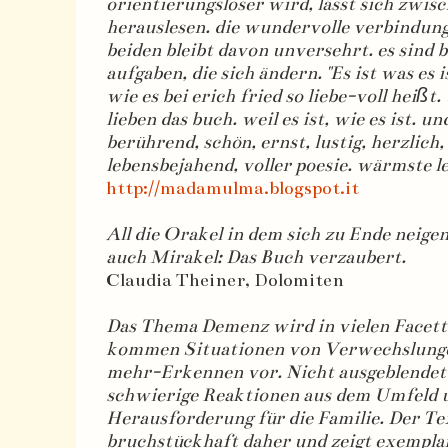
orientierungsloser wird, lässt sich zwisc
herauslesen. die wundervolle verbindun
beiden bleibt davon unversehrt. es sind bl
aufgaben, die sich ändern. "Es ist was es is
wie es bei erich fried so liebe-voll heißt.
lieben das buch. weil es ist, wie es ist. und
berührend, schön, ernst, lustig, herzlich, 
lebensbejahend, voller poesie. wärmste 
http://madamulma.blogspot.it
All die Orakel in dem sich zu Ende neige
auch Mirakel: Das Buch verzaubert.
Claudia Theiner, Dolomiten
Das Thema Demenz wird in vielen Facette
kommen Situationen von Verwechslunge
mehr-Erkennen vor. Nicht ausgeblende
schwierige Reaktionen aus dem Umfeld u
Herausforderung für die Familie. Der T
bruchstückhaft daher und zeigt exemplar