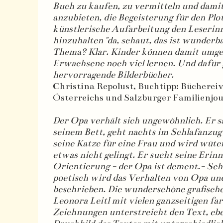
Buch zu kaufen, zu vermitteln und damit
anzubieten, die Begeisterung für den Plo
künstlerische Aufarbeitung den Leserin
hinzuhalten "da, schaut, das ist wunderba
Thema? Klar. Kinder können damit umge
Erwachsene noch viel lernen. Und dafür g
hervorragende Bilderbücher.
Christina Repolust, Buchtipp: Bücherei
Österreichs und Salzburger Familienjo
Der Opa verhält sich ungewöhnlich. Er 
seinem Bett, geht nachts im Schlafanzug 
seine Katze für eine Frau und wird wüt
etwas nicht gelingt. Er sucht seine Eri
Orientierung - der Opa ist dement.- Sehr
poetisch wird das Verhalten von Opa un
beschrieben. Die wunderschöne grafisch
Leonora Leitl mit vielen ganzseitigen fa
Zeichnungen unterstreicht den Text, ebe