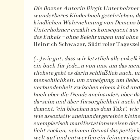
Die Bozner Autorin Birgit Unterholzner 
wunderbares Kinderbuch geschrieben, da
kindlichen Wahrnehmung von Demenz bef
Unterholzner erzählt es konsequent aus 
des Enkels - ohne Belehrungen und ohne
Heinrich Schwazer, Südtiroler Tagesze
(...)wie gut, dass wir letztlich alle enkelki
ein buch für jede_n von uns. um das me
tlichste geht es darin schließlich auch, u
menschlichkeit. um zuneigung. um liebe.
verbundenheit zwischen einem kind und 
buch über die freude aneinander, über d
da-sein; und über fürsorglichkeit auch. d
dement, "ein bisschen aus dem Takt", wie 
wie assoziativ aneinandergereihte kleine
exemplarisch manifestationsweisen der 
licht rücken, nehmen formal das perfori
welt auf und entwerfen ein feinnerviges