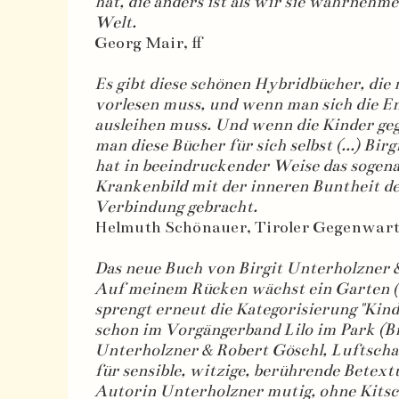
hat, die anders ist als wir sie wahrnehm
Welt.
Georg Mair, ff
Es gibt diese schönen Hybridbücher, die
vorlesen muss, und wenn man sich die E
ausleihen muss. Und wenn die Kinder gega
man diese Bücher für sich selbst (...) Bir
hat in beeindruckender Weise das sogena
Krankenbild mit der inneren Buntheit de
Verbindung gebracht.
Helmuth Schönauer, Tiroler Gegenwart
Das neue Buch von Birgit Unterholzner &
Auf meinem Rücken wächst ein Garten (
sprengt erneut die Kategorisierung "Kin
schon im Vorgängerband Lilo im Park (Bi
Unterholzner & Robert Göschl, Luftschac
für sensible, witzige, berührende Betext
Autorin Unterholzner mutig, ohne Kitsc